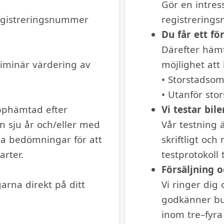
Gör en intre
registreringsnummer
registrerings
Du får ett fö
Därefter hämt
liminär värdering av
möjlighet att 
• Storstadso
• Utanför sto
upphämtad efter
Vi testar bile
n sju år och/eller med
Vår testning 
lla bedömningar för att
skriftligt och
parter.
testprotokoll t
Försäljning 
garna direkt på ditt
Vi ringer dig
godkänner bud
inom tre–fyra