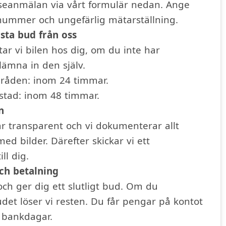
sseanmälan via vårt formulär nedan. Ange
nummer och ungefärlig mätarställning.
rsta bud från oss
ar vi bilen hos dig, om du inte har
lämna in den själv.
mråden: inom 24 timmar.
rstad: inom 48 timmar.
n
är transparent och vi dokumenterar allt
 med bilder. Därefter skickar vi ett
ill dig.
och betalning
 och ger dig ett slutligt bud. Om du
et löser vi resten. Du får pengar på kontot
 bankdagar.