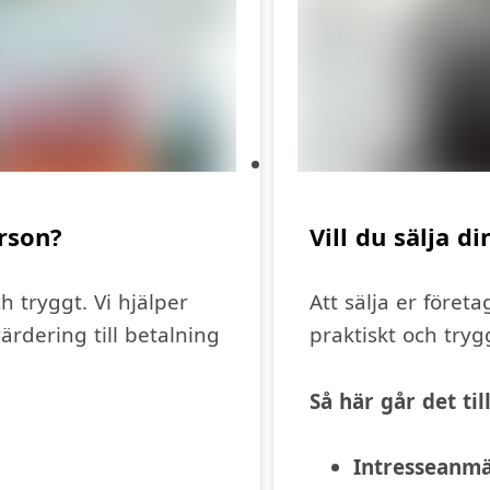
erson?
Vill du sälja d
ch tryggt. Vi hjälper
Att sälja er företa
ärdering till betalning
praktiskt och trygg
Så här går det till
Intresseanm