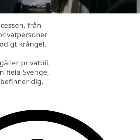
ocessen, från
 privatpersoner
ödigt krångel.
äller privatbil,
ån hela Sverige,
 befinner dig.