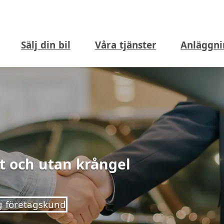
Sälj din bil
Våra tjänster
Anläggni
gt och utan krångel
g företagskund