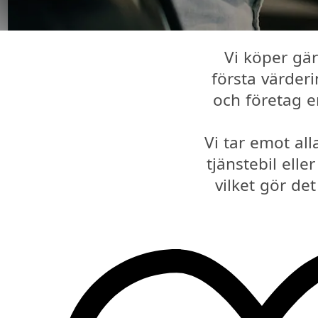
Vi köper gär
första värderi
och företag e
Vi tar emot all
tjänstebil elle
vilket gör de