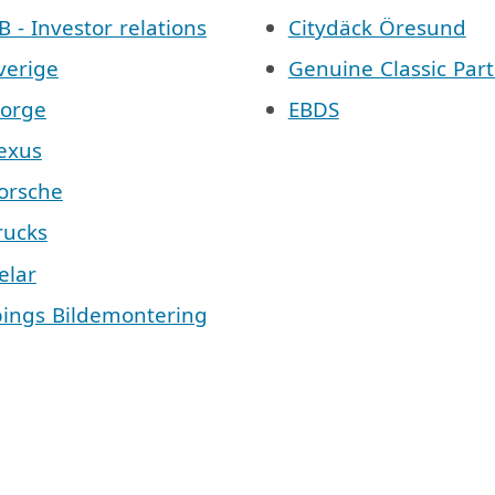
AB - Investor relations
Citydäck Öresund
Sverige
Genuine Classic Part
Norge
EBDS
Lexus
Porsche
Trucks
elar
pings Bildemontering