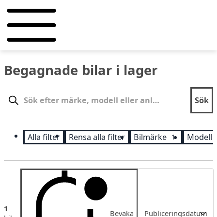
Begagnade bilar i lager
Sök
Sök
Alla filter
Rensa alla filter
Bilmärke
Modell
1
Sortering
1
Bevaka
Publiceringsdatum