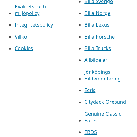
Bilia Sverige
Kvalitets- och
miljöpolicy
Bilia Norge
Integritetspolicy
Bilia Lexus
Villkor
Bilia Porsche
Cookies
Bilia Trucks
Allbildelar
Jönköpings
Bildemontering
Ecris
Citydäck Öresund
Genuine Classic
Parts
EBDS