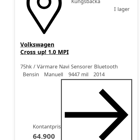
Kungsbacka
I lager
Volkswagen
Cross up! 1.0 MPI
75hk / Värmare Navi Sensorer Bluetooth
Drivmedel
Drivmedel
Miltal
årsmodell
Bensin
Manuell
9447 mil
2014
Kontantpris
64.900