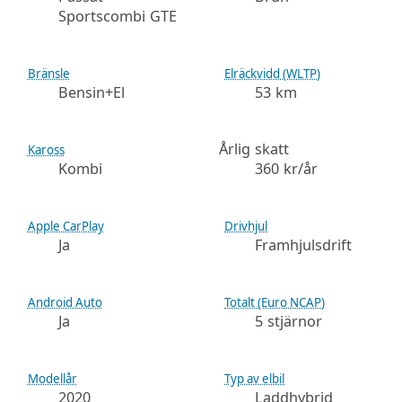
Sportscombi GTE
Bränsle
Elräckvidd (WLTP)
Bensin+El
53 km
Årlig skatt
Kaross
Kombi
360 kr/år
Apple CarPlay
Drivhjul
Ja
Framhjulsdrift
Android Auto
Totalt (Euro NCAP)
Ja
5 stjärnor
Modellår
Typ av elbil
2020
Laddhybrid