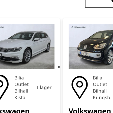
Bilia
Bilia
Outlet
Outlet
I lager
Bilhall
Bilhall
Kista
Kungsba
kswagen
Volkswagen