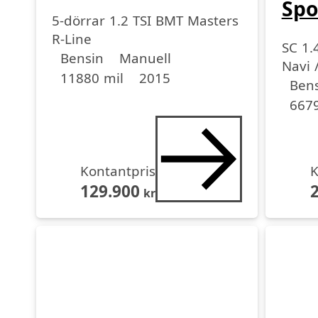
Spo
5-dörrar 1.2 TSI BMT Masters
R-Line
SC 1.
Drivmedel
Drivmedel
Miltal
årsmodell
Bensin
Manuell
Navi 
11880 mil
2015
Driv
Driv
Miltal
årsmo
Bens
6679
Kontantpris
K
129.900
kr