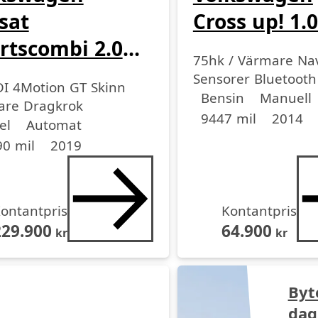
sat
Cross up! 1.
rtscombi 2.0
75hk / Värmare Na
 DPF SCR
Sensorer Bluetooth
DI 4Motion GT Skinn
Drivmedel
Drivmedel
Miltal
årsmodell
tion
Bensin
Manuell
are Dragkrok
9447 mil
2014
medel
medel
dell
el
Automat
0 mil
2019
ontantpris
Kontantpris
229.900
64.900
kr
kr
Byt
dag