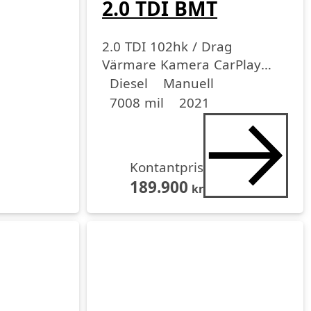
2.0 TDI BMT
2.0 TDI 102hk / Drag
Värmare Kamera CarPlay
Drivmedel
Drivmedel
Miltal
årsmodell
MOM
Diesel
Manuell
7008 mil
2021
Kontantpris
189.900
kr