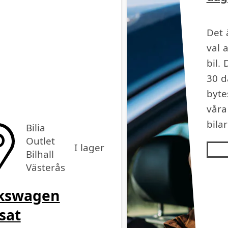
Det 
val 
bil. 
30 d
byte
vår
bilar
Bilia
Outlet
I lager
Bilhall
Västerås
kswagen
sat