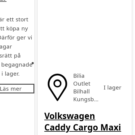
är ett stort
att köpa ny
Därför ger vi
agar
srätt på
a begagnade
 i lager.
Bilia
Outlet
I lager
Läs mer
Bilhall
Kungsbacka
Volkswagen
Caddy Cargo Maxi