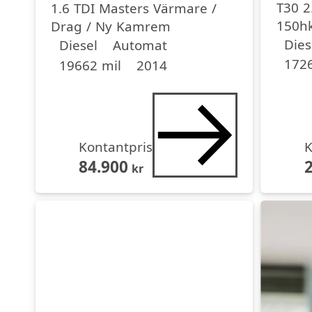
T30 2
1.6 TDI Masters Värmare /
150h
Drag / Ny Kamrem
Driv
Driv
Miltal
årsmo
Drivmedel
Drivmedel
Miltal
årsmodell
Back
Dies
Diesel
Automat
1726
19662 mil
2014
Kontantpris
K
84.900
kr