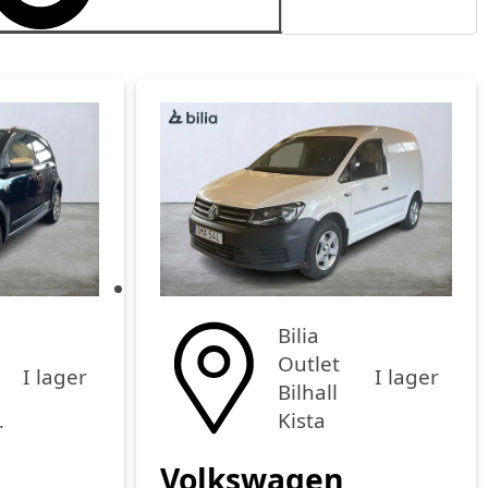
Publiceringsdatum
Pris
Pris fallande
Bilia
Outlet
I lager
I lager
Bilhall
cka
Kista
Volkswagen