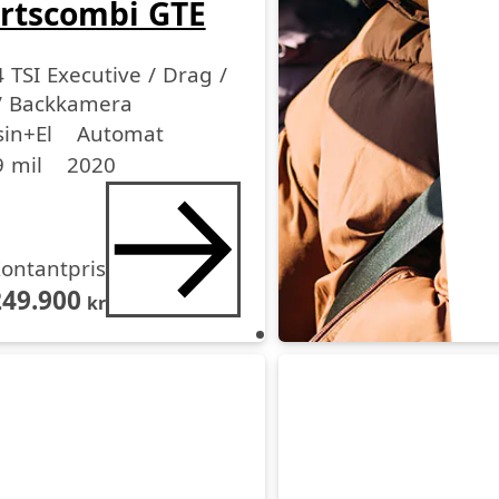
rtscombi GTE
4 TSI Executive / Drag /
/ Backkamera
medel
medel
dell
in+El
Automat
 mil
2020
ontantpris
249.900
kr