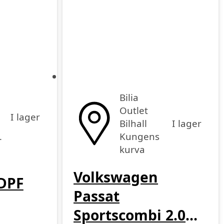
Bilia
Outlet
I lager
I lager
Bilhall
cka
Kungens
kurva
Volkswagen
 DPF
Passat
Sportscombi 2.0