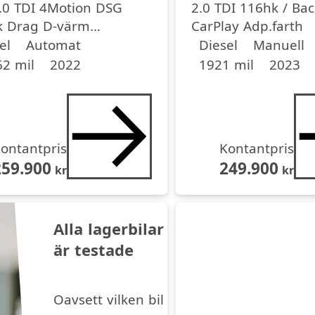
.0 TDI 4Motion DSG
2.0 TDI 116hk / Ba
k Drag D-värm
CarPlay Adp.farth
medel
medel
dell
Drivmedel
Drivmedel
Miltal
årsmodell
kamera
el
Automat
Diesel
Manuell
2 mil
2022
1921 mil
2023
ontantpris
Kontantpris
259.900
249.900
kr
kr
Alla lagerbilar
är testade
Oavsett vilken bil