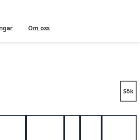
ngar
Om oss
Sök