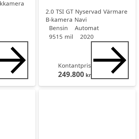
ckkamera
TSI OPF
2.0 TSI GT Nyservad Värmare
B-kamera Navi
Drivmedel
Drivmedel
Miltal
årsmodell
Bensin
Automat
9515 mil
2020
Kontantpris
249.800
kr