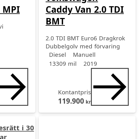
0 MPI
Caddy Van 2.0 TDI
BMT
vi
2.0 TDI BMT Euro6 Dragkrok
Dubbelgolv med förvaring
Drivmedel
Drivmedel
Miltal
årsmodell
Diesel
Manuell
13309 mil
2019
Kontantpris
119.900
kr
esrätt i 30
ar