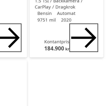
1.5 TSI / Backkamera /
CarPlay / Dragkrok
Drivmedel
Drivmedel
Miltal
årsmodell
Bensin
Automat
9751 mil
2020
Kontantpris
184.900
kr