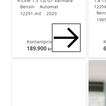
R-Line 1.5 TSI GT Värmare
1.4 T
Drivmedel
Drivmedel
Miltal
årsmodell
122h
Bensin
Automat
Driv
Driv
Miltal
årsmo
Bens
12291 mil
2020
1965
Kontantpris
K
189.900
kr