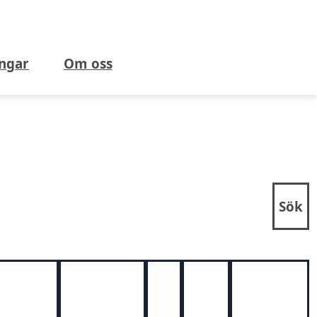
ngar
Om oss
Sök