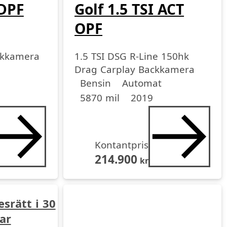
 DPF
Golf 1.5 TSI ACT
OPF
ckkamera
1.5 TSI DSG R-Line 150hk
Drag Carplay Backkamera
Drivmedel
Drivmedel
Miltal
årsmodell
Bensin
Automat
5870 mil
2019
Kontantpris
214.900
kr
esrätt i 30
ar