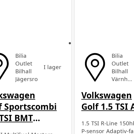
Bilia
Bilia
Outlet
Outlet
I lager
Bilhall
Bilhall
Jägersro
Värnhem
kswagen
Volkswagen
f Sportscombi
Golf 1.5 TSI 
 TSI BMT
1.5 TSI R-Line 150h
tiFuel
P-sensor Adaptiv-fa