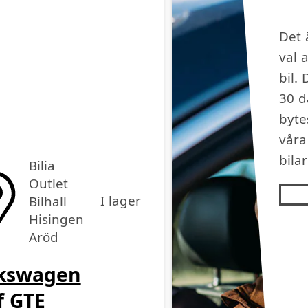
Det 
val 
bil. 
30 d
byte
vår
bilar
Bilia
Outlet
I lager
Bilhall
Hisingen
Aröd
kswagen
f GTE