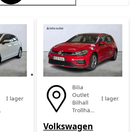
Publiceringsdatum
Pris
Pris fallande
Bilia
Outlet
I lager
I lager
Bilhall
cka
Trollhättan
Volkswagen