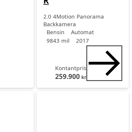
R
2.0 4Motion Panorama
Backkamera
Drivmedel
Drivmedel
Miltal
årsmodell
Bensin
Automat
9843 mil
2017
Kontantpris
259.900
kr