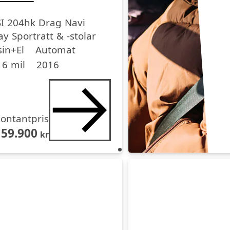
SI 204hk Drag Navi
ay Sportratt & -stolar
medel
medel
dell
in+El
Automat
6 mil
2016
ontantpris
159.900
kr