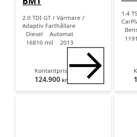
BMT
1.4 T
2.0 TDI GT / Värmare /
CarPl
Adaptiv Farthållare
Driv
Driv
Miltal
årsmo
Bens
Drivmedel
Drivmedel
Miltal
årsmodell
Diesel
Automat
1191
16810 mil
2013
Kontantpris
K
124.900
kr