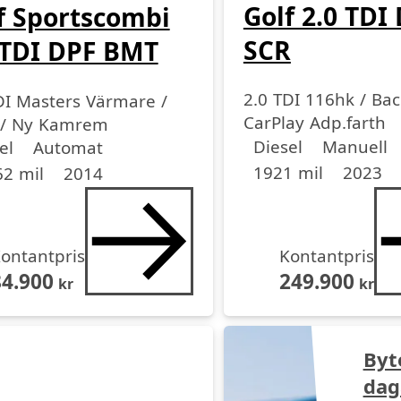
Golf 2.0 TDI
f Sportscombi
SCR
 TDI DPF BMT
2.0 TDI 116hk / Ba
DI Masters Värmare /
CarPlay Adp.farth
 / Ny Kamrem
Drivmedel
Drivmedel
Miltal
årsmodell
medel
medel
dell
Diesel
Manuell
el
Automat
1921 mil
2023
2 mil
2014
ontantpris
Kontantpris
84.900
249.900
kr
kr
Byt
dag