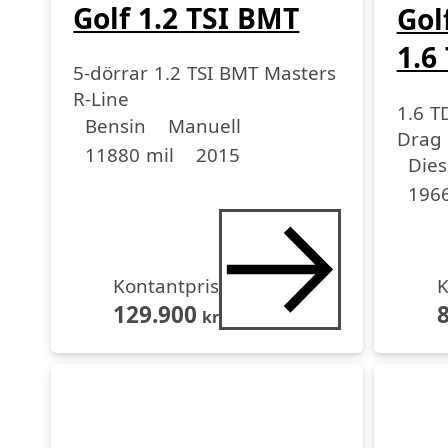
Golf 1.2 TSI BMT
Gol
1.6
5-dörrar 1.2 TSI BMT Masters
R-Line
1.6 T
Drivmedel
Drivmedel
Miltal
årsmodell
Bensin
Manuell
Drag
11880 mil
2015
Driv
Driv
Miltal
årsmo
Dies
1966
Kontantpris
K
129.900
kr