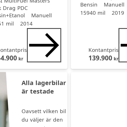
SI MultiFuel Masters
Drivmedel
Drivmedel
Miltal
årsmodell
Bensin
Manuell
k Drag PDC
15940 mil
2019
medel
medel
dell
in+Etanol
Manuell
1 mil
2014
ontantpris
Kontantpris
64.900
139.900
kr
kr
Alla lagerbilar
är testade
Oavsett vilken bil
du väljer är den