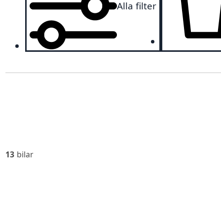
Alla filter
13
bilar