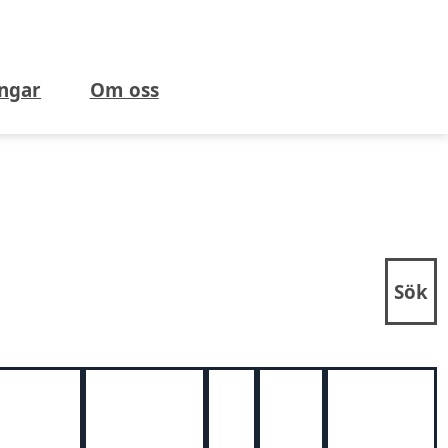
ngar
Om oss
Sök