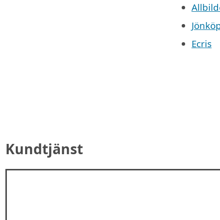
Allbild
Jönkö
Ecris
Kundtjänst