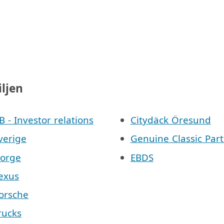
iljen
AB - Investor relations
Citydäck Öresund
Sverige
Genuine Classic Part
Norge
EBDS
Lexus
Porsche
Trucks