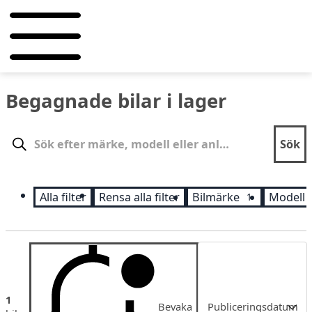
Begagnade bilar i lager
Sök
Sök
Alla filter
Rensa alla filter
Bilmärke
Modell
1
Sortering
1
Bevaka
Publiceringsdatum