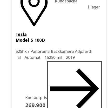
Kungsbacka
I lager
Tesla
Model S 100D
525hk / Panorama Backkamera Adp.farth
Drivmedel
Drivmedel
Miltal
årsmodell
El
Automat
15250 mil
2019
Kontantpris
269.900