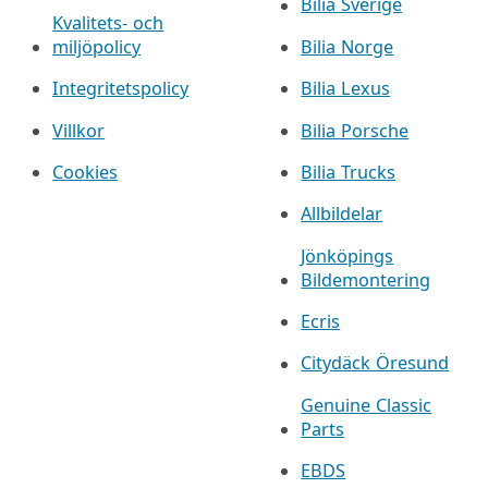
Bilia Sverige
Kvalitets- och
miljöpolicy
Bilia Norge
Integritetspolicy
Bilia Lexus
Villkor
Bilia Porsche
Cookies
Bilia Trucks
Allbildelar
Jönköpings
Bildemontering
Ecris
Citydäck Öresund
Genuine Classic
Parts
EBDS