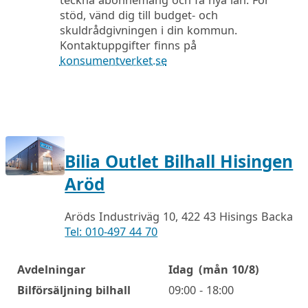
teckna abonnemang och få nya lån. För
stöd, vänd dig till budget- och
skuldrådgivningen i din kommun.
Kontaktuppgifter finns på
konsumentverket.se
Bilia Outlet Bilhall Hisingen
Aröd
Aröds Industriväg 10, 422 43 Hisings Backa
Tel: 010-497 44 70
Avdelningar
Idag
(mån 10/8)
Öppettider
Bilförsäljning bilhall
09:00 - 18:00