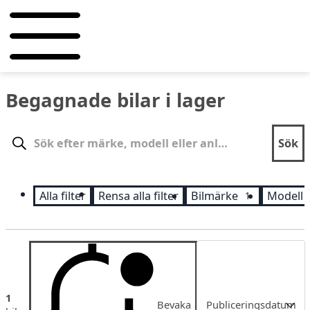
Begagnade bilar i lager
Sök
Sök
Alla filter
Rensa alla filter
Bilmärke
Modell
1
Sortering
1
Bevaka
Publiceringsdatum