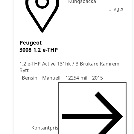
Kungsbacka
I lager
Peugeot
3008 1.2 e-THP
1.2 e-THP Active 131hk / 3 Brukare Kamrem
Bytt
Drivmedel
Drivmedel
Miltal
årsmodell
Bensin
Manuell
12254 mil
2015
Kontantpris