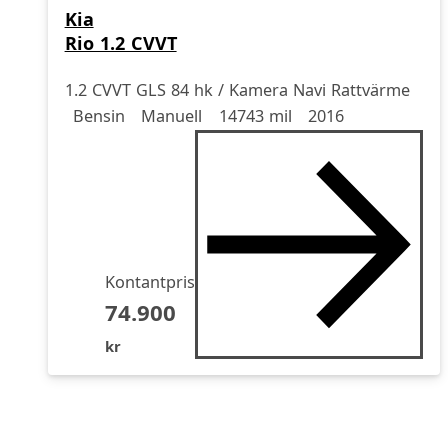
Kia
Rio 1.2 CVVT
1.2 CVVT GLS 84 hk / Kamera Navi Rattvärme
Drivmedel
Drivmedel
Miltal
årsmodell
Bensin
Manuell
14743 mil
2016
Kontantpris
74.900
kr