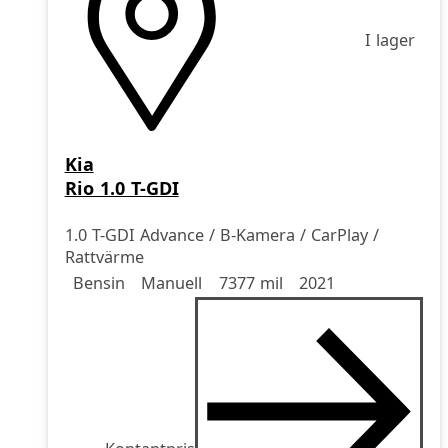
I lager
Kia
Rio 1.0 T-GDI
1.0 T-GDI Advance / B-Kamera / CarPlay /
Rattvärme
Drivmedel
Drivmedel
Miltal
årsmodell
Bensin
Manuell
7377 mil
2021