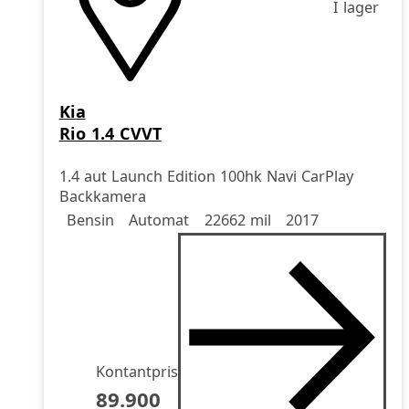
I lager
Kia
Rio 1.4 CVVT
1.4 aut Launch Edition 100hk Navi CarPlay
Backkamera
Drivmedel
Drivmedel
Miltal
årsmodell
Bensin
Automat
22662 mil
2017
Kontantpris
89.900