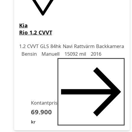
Kia
Rio 1.2 CVVT
1.2 CVVT GLS 84hk Navi Rattvärm Backkamera
Drivmedel
Drivmedel
Miltal
årsmodell
Bensin
Manuell
15092 mil
2016
Kontantpris
69.900
kr