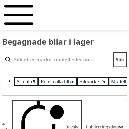
Begagnade bilar i lager
Sök
Sök
Alla filter
Rensa alla filter
Bilmärke
Modell
1
Sortering
4
Bevaka
Publiceringsdatum