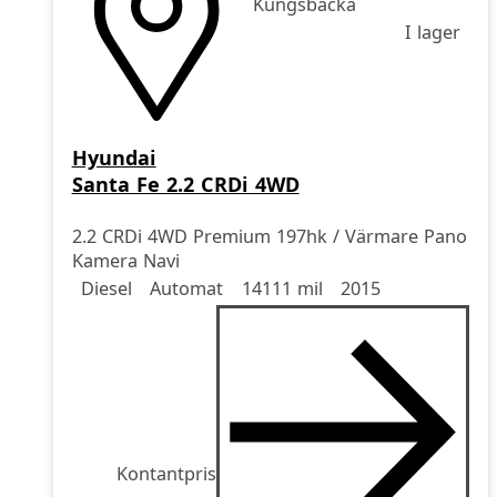
Kungsbacka
I lager
Hyundai
Santa Fe 2.2 CRDi 4WD
2.2 CRDi 4WD Premium 197hk / Värmare Pano
Kamera Navi
Drivmedel
Drivmedel
Miltal
årsmodell
Diesel
Automat
14111 mil
2015
Kontantpris