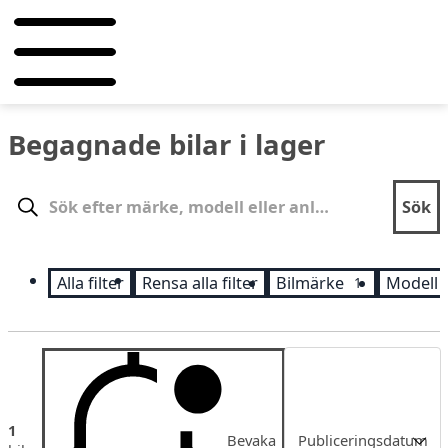
Begagnade bilar i lager
Sök
Sök
Alla filter
Rensa alla filter
Bilmärke
Modell
1
Sortering
1
Bevaka
Publiceringsdatum