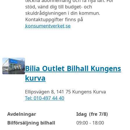
teckna abonnemang och få nya lån. För
stöd, vänd dig till budget- och
skuldrådgivningen i din kommun.
Kontaktuppgifter finns på
konsumentverket.se
Bilia Outlet Bilhall Kungens
kurva
Ellipsvägen 8, 141 75 Kungens Kurva
Tel: 010-497 44 40
Avdelningar
Idag
(fre 7/8)
Öppettider
Bilförsäljning bilhall
09:00 - 18:00