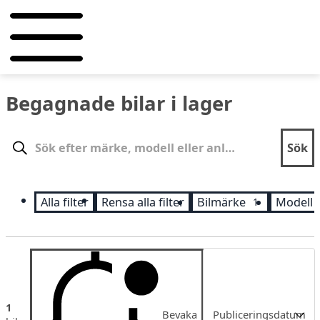
Begagnade bilar i lager
Sök
Sök
Alla filter
Rensa alla filter
Bilmärke
Modell
1
Sortering
1
Bevaka
Publiceringsdatum