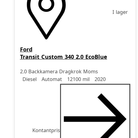
I lager
Ford
Transit Custom 340 2.0 EcoBlue
2.0 Backkamera Dragkrok Moms
Drivmedel
Drivmedel
Miltal
årsmodell
Diesel
Automat
12100 mil
2020
Kontantpris