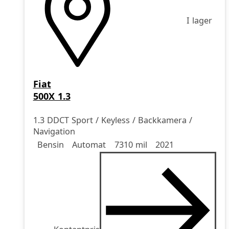
I lager
Fiat
500X 1.3
1.3 DDCT Sport / Keyless / Backkamera /
Navigation
Drivmedel
Drivmedel
Miltal
årsmodell
Bensin
Automat
7310 mil
2021