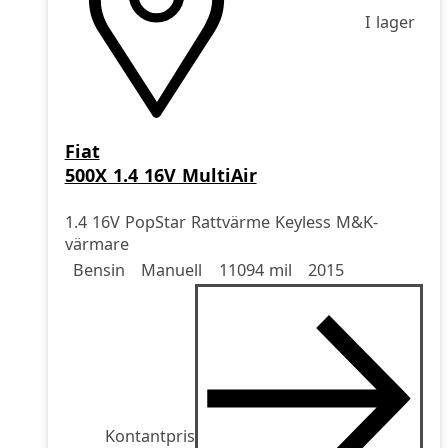
I lager
Fiat
500X 1.4 16V MultiAir
1.4 16V PopStar Rattvärme Keyless M&K-
värmare
Drivmedel
Drivmedel
Miltal
årsmodell
Bensin
Manuell
11094 mil
2015
Kontantpris