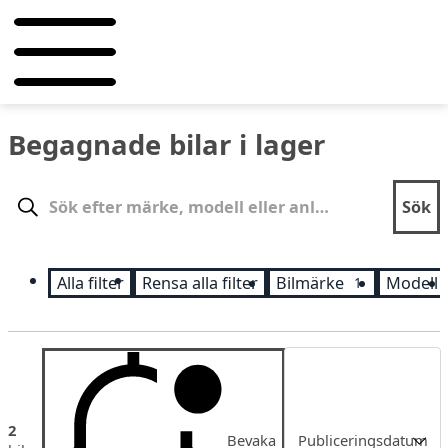
Begagnade bilar i lager
Sök
Sök
Alla filter
Rensa alla filter
Bilmärke
Modell
1
Sortering
2
Bevaka
Publiceringsdatum