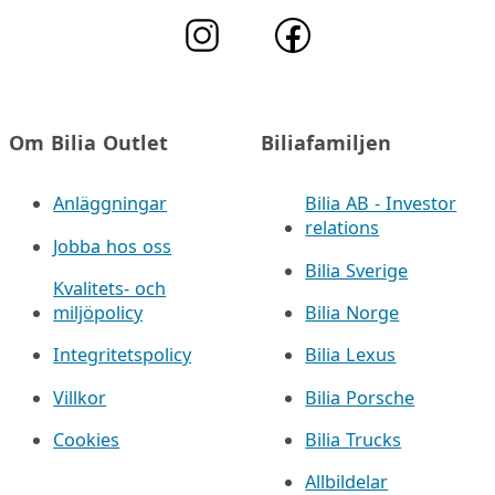
Om Bilia Outlet
Biliafamiljen
Anläggningar
Bilia AB - Investor
relations
Jobba hos oss
Bilia Sverige
Kvalitets- och
miljöpolicy
Bilia Norge
Integritetspolicy
Bilia Lexus
Villkor
Bilia Porsche
Cookies
Bilia Trucks
Allbildelar