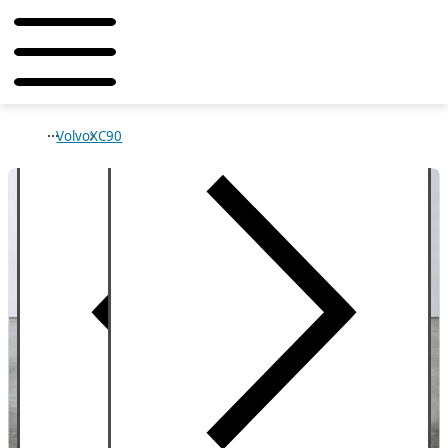
Volvo
XC90