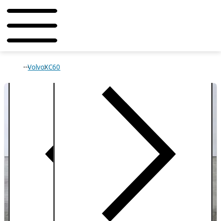
Volvo
XC60