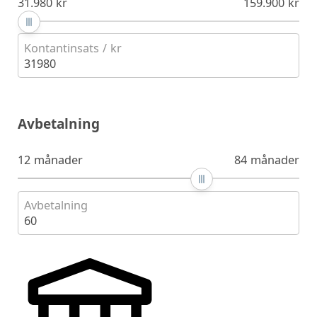
31.980 kr
159.900 kr
Kontantinsats / kr
31980
Avbetalning
12 månader
84 månader
Avbetalning
60