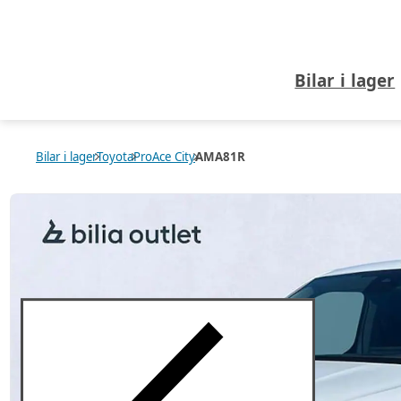
Bilar i lager
Bilar i lager
Toyota
ProAce City
AMA81R