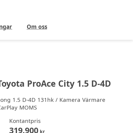
ngar
Om oss
Toyota ProAce City 1.5 D-4D
Long 1.5 D-4D 131hk / Kamera Värmare
CarPlay MOMS
Kontantpris
319.900
kr