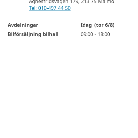
Agnesfridsvägen 179, 213 75 Malmö
Tel: 010-497 44 50
Avdelningar
Idag
(tor 6/8)
Öppettider
Bilförsäljning bilhall
09:00 - 18:00