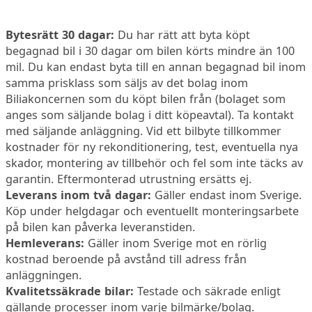
Bytesrätt 30 dagar:
Du har rätt att byta köpt
begagnad bil i 30 dagar om bilen körts mindre än 100
mil. Du kan endast byta till en annan begagnad bil inom
samma prisklass som säljs av det bolag inom
Biliakoncernen som du köpt bilen från (bolaget som
anges som säljande bolag i ditt köpeavtal). Ta kontakt
med säljande anläggning. Vid ett bilbyte tillkommer
kostnader för ny rekonditionering, test, eventuella nya
skador, montering av tillbehör och fel som inte täcks av
garantin. Eftermonterad utrustning ersätts ej.
Leverans inom två dagar:
Gäller endast inom Sverige.
Köp under helgdagar och eventuellt monteringsarbete
på bilen kan påverka leveranstiden.
Hemleverans:
Gäller inom Sverige mot en rörlig
kostnad beroende på avstånd till adress från
anläggningen.
Kvalitetssäkrade bilar:
Testade och säkrade enligt
gällande processer inom varje bilmärke/bolag.