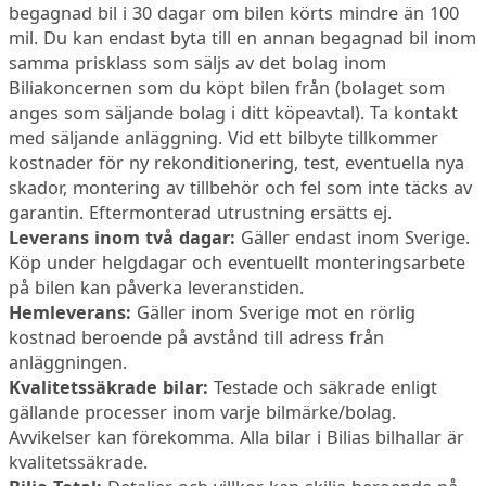
begagnad bil i 30 dagar om bilen körts mindre än 100
mil. Du kan endast byta till en annan begagnad bil inom
samma prisklass som säljs av det bolag inom
Biliakoncernen som du köpt bilen från (bolaget som
anges som säljande bolag i ditt köpeavtal). Ta kontakt
med säljande anläggning. Vid ett bilbyte tillkommer
kostnader för ny rekonditionering, test, eventuella nya
skador, montering av tillbehör och fel som inte täcks av
garantin. Eftermonterad utrustning ersätts ej.
Leverans inom två dagar:
Gäller endast inom Sverige.
Köp under helgdagar och eventuellt monteringsarbete
på bilen kan påverka leveranstiden.
Hemleverans:
Gäller inom Sverige mot en rörlig
kostnad beroende på avstånd till adress från
anläggningen.
Kvalitetssäkrade bilar:
Testade och säkrade enligt
gällande processer inom varje bilmärke/bolag.
Avvikelser kan förekomma. Alla bilar i Bilias bilhallar är
kvalitetssäkrade.