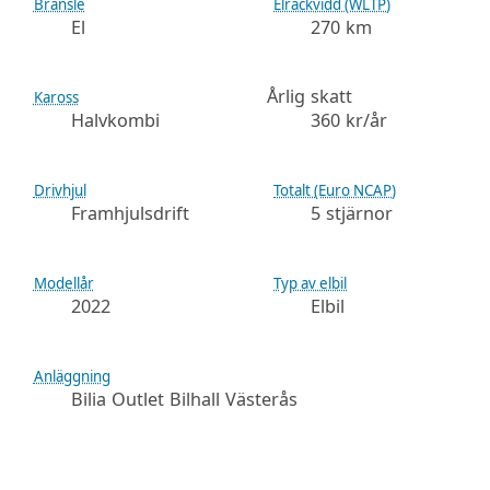
Bränsle
Elräckvidd (WLTP)
El
270 km
Årlig skatt
Kaross
Halvkombi
360 kr/år
Drivhjul
Totalt (Euro NCAP)
Framhjulsdrift
5 stjärnor
Modellår
Typ av elbil
2022
Elbil
Anläggning
Bilia Outlet Bilhall Västerås