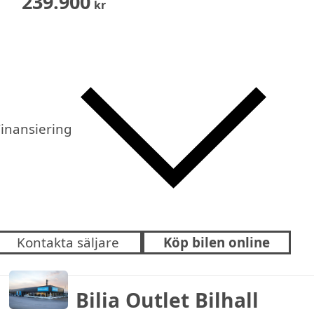
239.900
kr
inansiering
Kontakta säljare
Köp bilen online
Bilia Outlet Bilhall