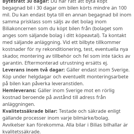
Bytesrätt 30 dagar:
Du har rätt att byta köpt
begagnad bil i 30 dagar om bilen körts mindre än 100
mil. Du kan endast byta till en annan begagnad bil inom
samma prisklass som säljs av det bolag inom
Biliakoncernen som du köpt bilen från (bolaget som
anges som säljande bolag i ditt köpeavtal). Ta kontakt
med säljande anläggning. Vid ett bilbyte tillkommer
kostnader för ny rekonditionering, test, eventuella nya
skador, montering av tillbehör och fel som inte täcks av
garantin. Eftermonterad utrustning ersätts ej.
Leverans inom två dagar:
Gäller endast inom Sverige.
Köp under helgdagar och eventuellt monteringsarbete
på bilen kan påverka leveranstiden.
Hemleverans:
Gäller inom Sverige mot en rörlig
kostnad beroende på avstånd till adress från
anläggningen.
Kvalitetssäkrade bilar:
Testade och säkrade enligt
gällande processer inom varje bilmärke/bolag.
Avvikelser kan förekomma. Alla bilar i Bilias bilhallar är
kvalitetssäkrade.