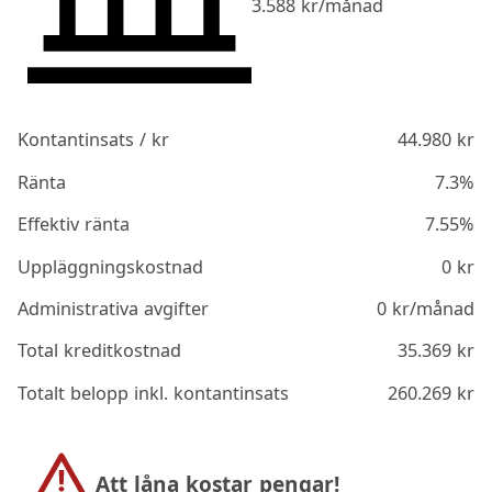
3.588
kr/månad
Kontantinsats / kr
44.980
kr
Ränta
7.3%
Effektiv ränta
7.55%
Uppläggningskostnad
0
kr
Administrativa avgifter
0
kr/månad
Total kreditkostnad
35.369
kr
Totalt belopp inkl. kontantinsats
260.269
kr
Att låna kostar pengar!