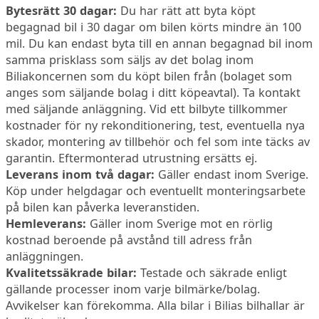
Bytesrätt 30 dagar:
Du har rätt att byta köpt
begagnad bil i 30 dagar om bilen körts mindre än 100
mil. Du kan endast byta till en annan begagnad bil inom
samma prisklass som säljs av det bolag inom
Biliakoncernen som du köpt bilen från (bolaget som
anges som säljande bolag i ditt köpeavtal). Ta kontakt
med säljande anläggning. Vid ett bilbyte tillkommer
kostnader för ny rekonditionering, test, eventuella nya
skador, montering av tillbehör och fel som inte täcks av
garantin. Eftermonterad utrustning ersätts ej.
Leverans inom två dagar:
Gäller endast inom Sverige.
Köp under helgdagar och eventuellt monteringsarbete
på bilen kan påverka leveranstiden.
Hemleverans:
Gäller inom Sverige mot en rörlig
kostnad beroende på avstånd till adress från
anläggningen.
Kvalitetssäkrade bilar:
Testade och säkrade enligt
gällande processer inom varje bilmärke/bolag.
Avvikelser kan förekomma. Alla bilar i Bilias bilhallar är