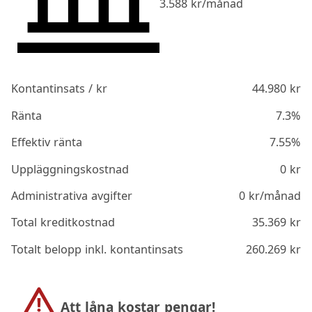
3.588
kr/månad
Kontantinsats / kr
44.980
kr
Ränta
7.3%
Effektiv ränta
7.55%
Uppläggningskostnad
0
kr
Administrativa avgifter
0
kr/månad
Total kreditkostnad
35.369
kr
Totalt belopp inkl. kontantinsats
260.269
kr
Att låna kostar pengar!