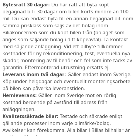
Bytesrätt 30 dagar:
Du har rätt att byta köpt
begagnad bil i 30 dagar om bilen körts mindre än 100
mil. Du kan endast byta till en annan begagnad bil inom
samma prisklass som säljs av det bolag inom
Biliakoncernen som du köpt bilen från (bolaget som
anges som säljande bolag i ditt köpeavtal). Ta kontakt
med säljande anläggning. Vid ett bilbyte tillkommer
kostnader för ny rekonditionering, test, eventuella nya
skador, montering av tillbehör och fel som inte täcks av
garantin. Eftermonterad utrustning ersätts ej.
Leverans inom två dagar:
Gäller endast inom Sverige.
Köp under helgdagar och eventuellt monteringsarbete
på bilen kan påverka leveranstiden.
Hemleverans:
Gäller inom Sverige mot en rörlig
kostnad beroende på avstånd till adress från
anläggningen.
Kvalitetssäkrade bilar:
Testade och säkrade enligt
gällande processer inom varje bilmärke/bolag.
Avvikelser kan förekomma. Alla bilar i Bilias bilhallar är