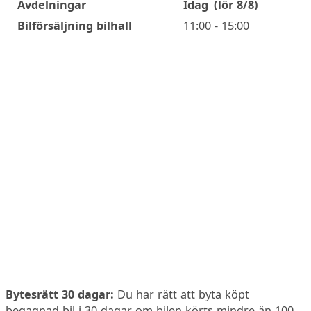
Avdelningar
Idag
(lör 8/8)
Öppettider
Bilförsäljning bilhall
11:00 - 15:00
Bytesrätt 30 dagar:
Du har rätt att byta köpt
begagnad bil i 30 dagar om bilen körts mindre än 100