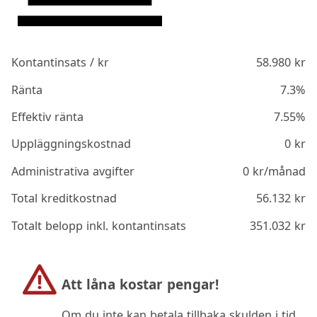
Kontantinsats / kr
58.980
kr
Ränta
7.3%
Effektiv ränta
7.55%
Uppläggningskostnad
0
kr
Administrativa avgifter
0
kr/månad
Total kreditkostnad
56.132
kr
Totalt belopp inkl. kontantinsats
351.032
kr
Att låna kostar pengar!
Om du inte kan betala tillbaka skulden i tid