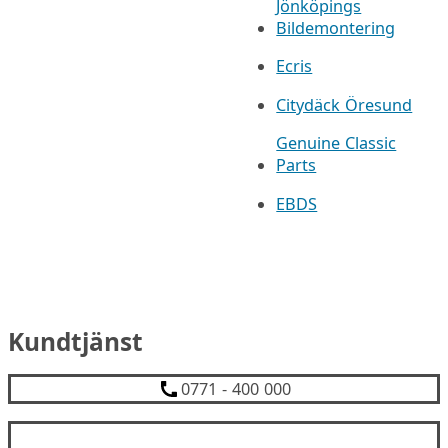
Jönköpings
Bildemontering
Ecris
Citydäck Öresund
Genuine Classic
Parts
EBDS
Kundtjänst
0771 - 400 000