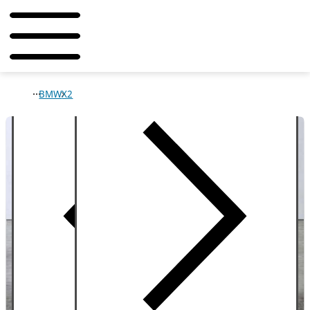
BMW
X2