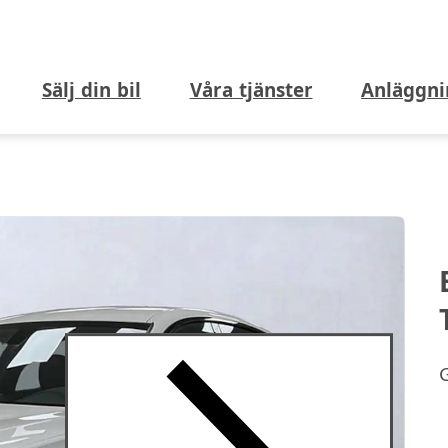
Sälj din bil
Våra tjänster
Anläggni