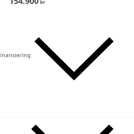
154.900
kr
inansiering