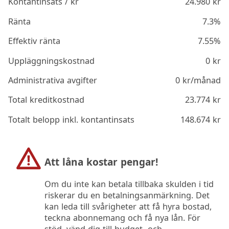
Kontantinsats / kr
24.980
kr
Ränta
7.3%
Effektiv ränta
7.55%
Uppläggningskostnad
0
kr
Administrativa avgifter
0
kr/månad
Total kreditkostnad
23.774
kr
Totalt belopp inkl. kontantinsats
148.674
kr
Att låna kostar pengar!
Om du inte kan betala tillbaka skulden i tid
riskerar du en betalningsanmärkning. Det
kan leda till svårigheter att få hyra bostad,
teckna abonnemang och få nya lån. För