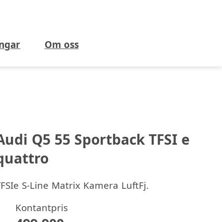
ngar
Om oss
Audi Q5 55 Sportback TFSI e
quattro
FSIe S-Line Matrix Kamera LuftFj.
Kontantpris