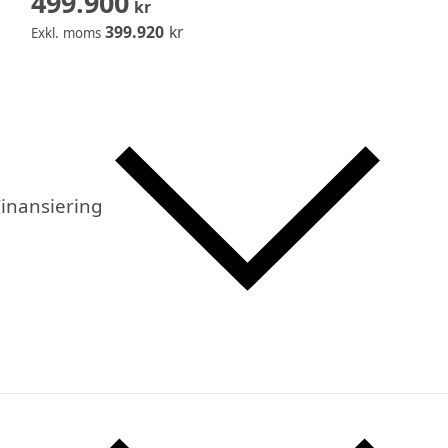
499.900
kr
399.920
kr
Exkl. moms
inansiering