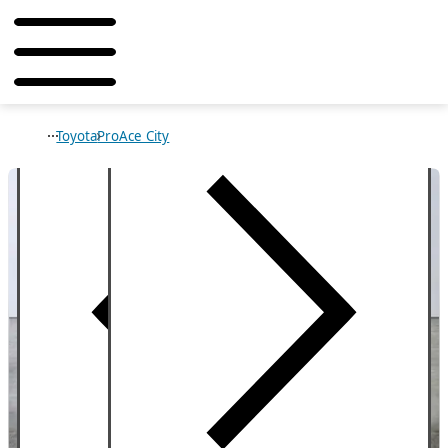
Toyota
ProAce City