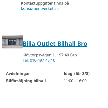
Kontaktuppgifter finns på
konsumentverket.se
Bilia Outlet Bilhall Bro
Klövtorpsvägen 1, 197 40 Bro
Tel: 010-497 45 10
Avdelningar
Idag
(lör 8/8)
Öppettider
Bilförsäljning bilhall
11:00 - 16:00