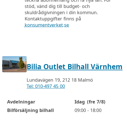
teckna abonnemang och få nya lån. För
stöd, vänd dig till budget- och
skuldrådgivningen i din kommun.
Kontaktuppgifter finns på
konsumentverket.se
Bilia Outlet Bilhall Värnhem
Lundavägen 19, 212 18 Malmö
Tel: 010-497 45 00
Avdelningar
Idag
(fre 7/8)
Öppettider
Bilförsäljning bilhall
09:00 - 18:00